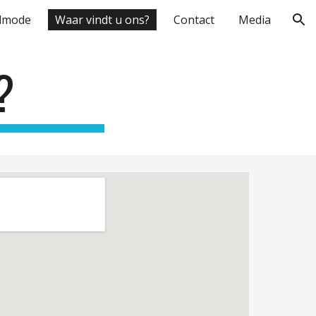
dmode
Waar vindt u ons?
Contact
Media
ion
?